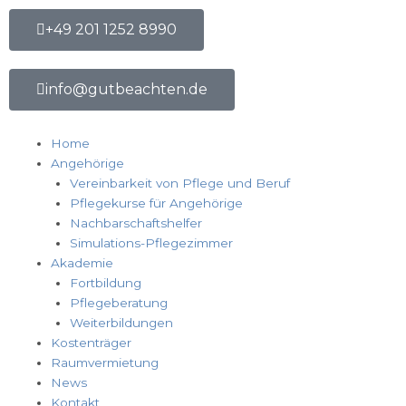
Zum
+49 201 1252 8990
Inhalt
springen
info@gutbeachten.de
Home
Angehörige
Vereinbarkeit von Pflege und Beruf
Pflegekurse für Angehörige
Nachbarschaftshelfer
Simulations-Pflegezimmer
Akademie
Fortbildung
Pflegeberatung
Weiterbildungen
Kostenträger
Raumvermietung
News
Kontakt