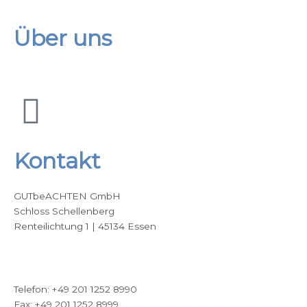
Über uns
F
a
Kontakt
c
GUTbeACHTEN GmbH
e
Schloss Schellenberg
Renteilichtung 1 | 45134 Essen
b
Google Maps
o
Telefon: +49 201 1252 8990
Fax: +49 201 1252 8999