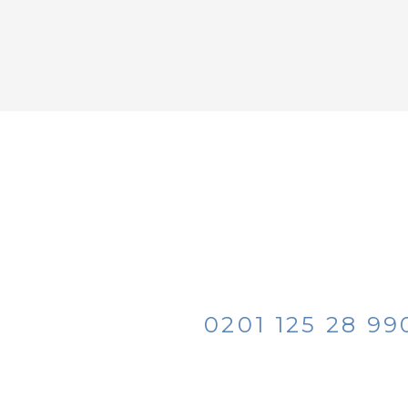
TELEFON
0201 125 28 99
ser Akademieangebot
gebot? Kontaktieren
E-MAIL