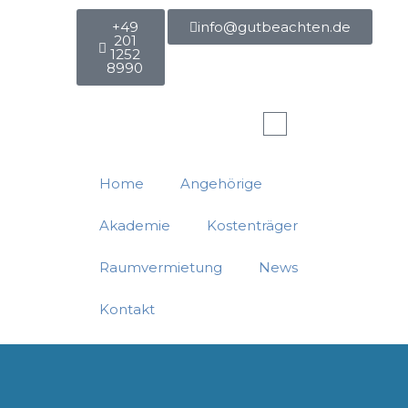
+49
info@gutbeachten.de
201
1252
8990
Warenkorb
Home
Angehörige
Akademie
Kostenträger
Raumvermietung
News
Kontakt