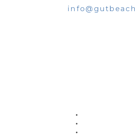
info@gutbeach
GESCHÄFTSZEITEN
Montag-Freitag
SITEMAP
HTEN GmbH
Impressum
hellenberg
Datenschutzerklärung
tung 1 | 45134 Essen
AGB