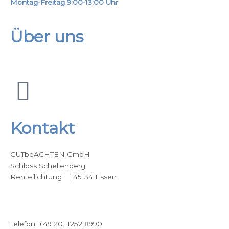
Montag-Freitag 9:00-13:00 Uhr
Über uns
F
a
Kontakt
c
GUTbeACHTEN GmbH
e
Schloss Schellenberg
Renteilichtung 1 | 45134 Essen
b
Google Maps
o
Telefon: +49 201 1252 8990