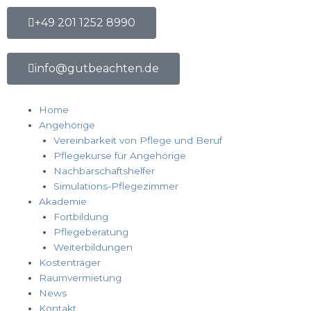
Zum
+49 201 1252 8990
Inhalt
springen
info@gutbeachten.de
Home
Angehörige
Vereinbarkeit von Pflege und Beruf
Pflegekurse für Angehörige
Nachbarschaftshelfer
Simulations-Pflegezimmer
Akademie
Fortbildung
Pflegeberatung
Weiterbildungen
Kostenträger
Raumvermietung
News
Kontakt