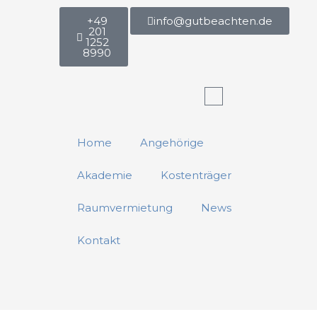
+49
info@gutbeachten.de
201
1252
8990
Warenkorb
Home
Angehörige
Akademie
Kostenträger
Raumvermietung
News
Kontakt